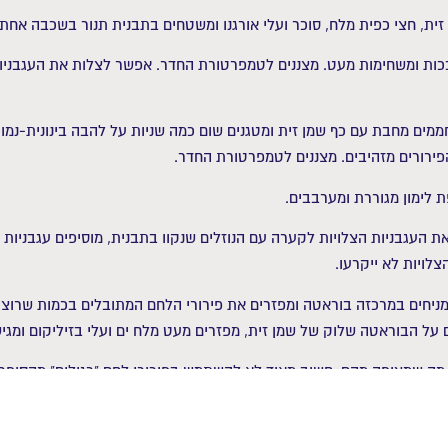
גבניות מתרככות ומשחימות מעט. מצננים לטמפרטורת החדר. אפשר לצלות את העג
חממים מחבת עם כף שמן זית ומטגנים שום כמה שניות על להבה בינונית-נמוכה
ת העגבניות הצלויות לקערה עם הנוזלים שנקוו בתבנית, מוסיפים עגבניות ט
לויות לא ייקרעו.
מניחים במרכזה בוראטה ומפזרים את פירורי הלחם המתובלים בכמות שרוצים
ם על הבוראטה שלוק של שמן זית, מפזרים מעט מלח ים ועלי בזיליקום ומגיש
 מה שמצופה מהם, חשוב מאוד לא להשתמש בפירורי לחם "רגילים" מהסופר
ון לפירורים מעט גסים. אגב, עם הפירורים המתובלים האלה אפשר לתת בוסט 