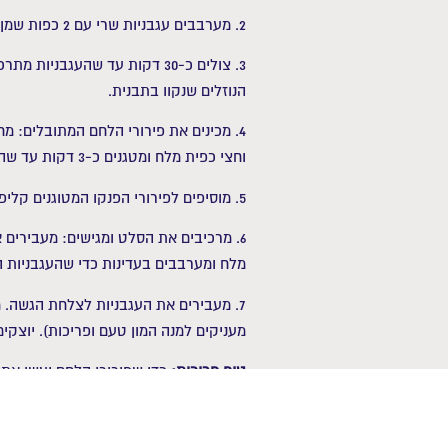
2. מערבבים עגבניות שרי עם 2 כפות שמן זית, חצי כפית מלח, סוכר ועלי אורגנו ומשטחים בתבנית תנור בשכבה אחת.
3. צולים כ-30 דקות עד שהע
הנוזלים שנקוו בתבנית.
4. מכינים את פירורי הלחם המתובלים: מ
וחצי כפית מלח ומטגנים כ-3 דקות עד שהפירורים מזהיבים. מצננים לטמפרטורת החדר.
5. מוסיפים לפירורי הפנקו המטוגנים קליפת לימון מגוררת ומערבבים.
6. מרכיבים את הסלט ומגישים: מעבירים א
מלח ומערבבים בעדינות כדי שהעגבניות הצ
7. מעבירים את העגבניות לצלחת הגשה. 
מעניקים למנה המון טעם ופריכות). יוצקי
טיפ פריכות:
כדי שפירורי הלחם יעשו את
ב-30 גרם לחם ישן שטוחנים במעבד מז
מאודים ועד פסטות ודגים בתנור.